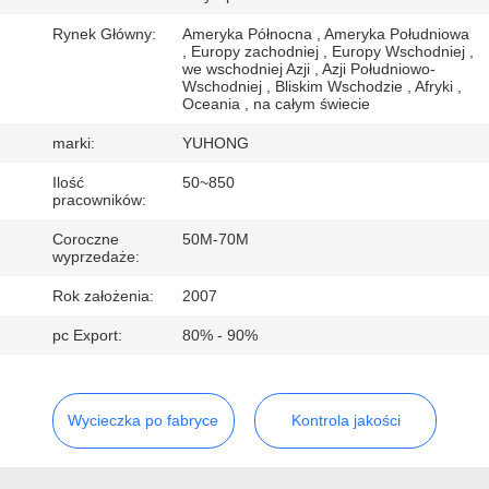
KONTROLA
Rynek Główny:
Ameryka Północna , Ameryka Południowa
JAKOŚCI
, Europy zachodniej , Europy Wschodniej ,
we wschodniej Azji , Azji Południowo-
Wschodniej , Bliskim Wschodzie , Afryki ,
Oceania , na całym świecie
SKONTAKTUJ
SIĘ
marki:
YUHONG
Z
Ilość
50~850
pracowników:
NAMI
Coroczne
50M-70M
wyprzedaże:
POPROSIĆ
Rok założenia:
2007
O
pc Export:
80% - 90%
WYCENĘ
Wycieczka po fabryce
Kontrola jakości
COMPANY
NEWS