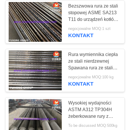
Bezszwowa rura ze stali
stopowej ASME SA213
36
T11 do urządzeń kotłów
i wymienników ciepła
negocjowalne MOQ:1 szt
Wymiennik ciepła
KONTAKT
Rura wymiennika ciepła
ze stali nierdzewnej
Spawana rura ze stali
nierdzewnej ASTM
482
negocjowalne MOQ:100 kg
A249 TP304 TP304L o
KONTAKT
Rura wymiennika
wysokiej wydajności,
trawiona i wyżarzana, z
ciepła
prostym końcem
Wysokiej wydajności
ASTM A312 TP304H
żeberkowane rury z
płetwami do
To be discussed MOQ:500kg
wytwarzania energii