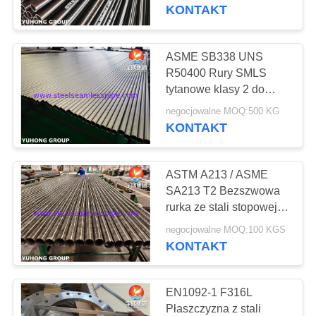
KONTROLA
przemysłu naftowego i
KONTAKT
gazowego
JAKOŚCI
ASME SB338 UNS
140
SKONTAKTUJ
R50400 Rury SMLS
Dwustronna rura ze
tytanowe klasy 2 do
SIĘ
zastosowań
stali nierdzewnej
negocjowalne MOQ:500 KG
Z
przemysłowych
KONTAKT
NAMI
ASTM A213 / ASME
POPROSIĆ
SA213 T2 Bezszwowa
O
rurka ze stali stopowej,
39
supergrzejnik
WYCENĘ
negocjowalne MOQ:100 KGS
Dwustronna rura ze
KONTAKT
stali nierdzewnej
COMPANY
EN1092-1 F316L
NEWS
Płaszczyzna z stali