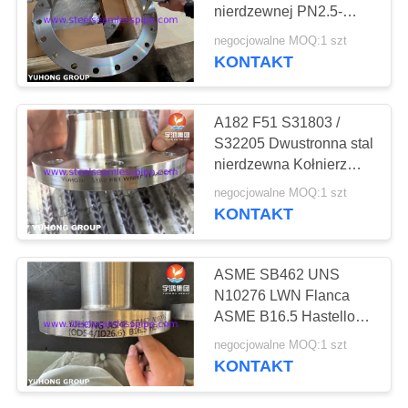
nierdzewnej PN2.5-
SITEMAP
PN100 DN10-DN600
negocjowalne MOQ:1 szt
KONTAKT
171
PRIVACY
Rurka igłowa
POLICY
A182 F51 S31803 /
S32205 Dwustronna stal
nierdzewna Kołnierz
szyjny spawany WNRF
negocjowalne MOQ:1 szt
KONTAKT
746
ASME SB462 UNS
N10276 LWN Flanca
Fin Tube
ASME B16.5 Hastelloy
C276 Flanca z długimi
negocjowalne MOQ:1 szt
złowionymi szyjami
KONTAKT