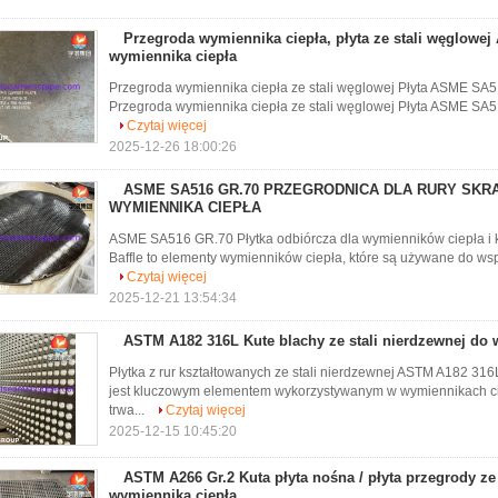
Przegroda wymiennika ciepła, płyta ze stali węglow
wymiennika ciepła
Przegroda wymiennika ciepła ze stali węglowej Płyta ASME SA
Przegroda wymiennika ciepła ze stali węglowej Płyta ASME SA51
Czytaj więcej
2025-12-26 18:00:26
ASME SA516 GR.70 PRZEGRODNICA DLA RURY SKR
WYMIENNIKA CIEPŁA
ASME SA516 GR.70 Płytka odbiórcza dla wymienników ciepła i 
Baffle to elementy wymienników ciepła, które są używane do wspi
Czytaj więcej
2025-12-21 13:54:34
ASTM A182 316L Kute blachy ze stali nierdzewnej do 
Płytka z rur kształtowanych ze stali nierdzewnej ASTM A182 31
jest kluczowym elementem wykorzystywanym w wymiennikach ci
trwa...
Czytaj więcej
2025-12-15 10:45:20
ASTM A266 Gr.2 Kuta płyta nośna / płyta przegrody ze
wymiennika ciepła