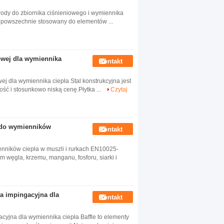
grody do zbiornika ciśnieniowego i wymiennika
st powszechnie stosowany do elementów ...
owej dla wymiennika
Kontakt
j dla wymiennika ciepła Stal konstrukcyjna jest
ość i stosunkowo niską cenę.Płytka ...
Czytaj
j do wymienników
Kontakt
nników ciepła w muszli i rurkach EN10025-
węgla, krzemu, manganu, fosforu, siarki i
a impingacyjna dla
Kontakt
jna dla wymiennika ciepła Baffle to elementy