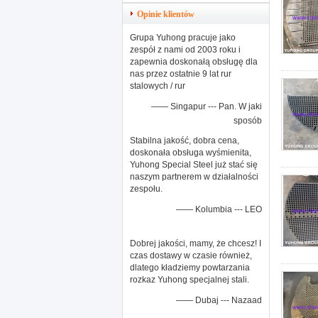
Opinie klientów
Grupa Yuhong pracuje jako
zespół z nami od 2003 roku i
zapewnia doskonałą obsługę dla
nas przez ostatnie 9 lat rur
stalowych / rur
—— Singapur --- Pan. W jaki
sposób
Stabilna jakość, dobra cena,
doskonała obsługa wyśmienita,
Yuhong Special Steel już stać się
naszym partnerem w działalności
zespołu.
—— Kolumbia --- LEO
Dobrej jakości, mamy, że chcesz! I
czas dostawy w czasie również,
dlatego kładziemy powtarzania
rozkaz Yuhong specjalnej stali.
—— Dubaj --- Nazaad