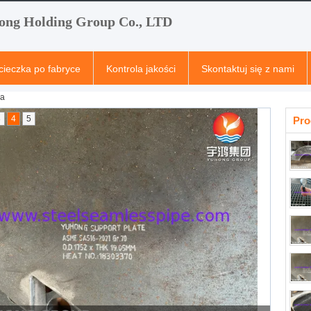
ong Holding Group Co., LTD
ieczka po fabryce
Kontrola jakości
Skontaktuj się z nami
ła
3
4
5
Pro