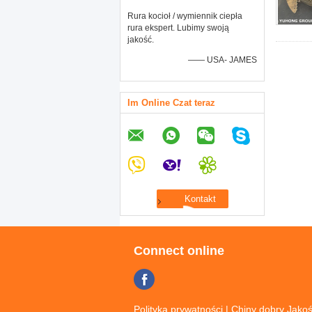
Rura kocioł / wymiennik ciepła
rura ekspert. Lubimy swoją
jakość.
—— USA- JAMES
Im Online Czat teraz
Connect online
Polityka prywatności
| Chiny dobry Jakoś