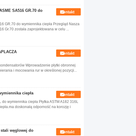
ej ASME SA516 GR.70 do
Kontakt
516 GR.70 do wymiennika ciepła Przegląd Nasza
6 Gr.70 została zaprojektowana w celu ...
APLACZA
Kontakt
kondensatorów Wprowadzenie płytki obronnej
erania i mocowania rur w określonej pozycji...
wymiennika ciepła
Kontakt
6L do wymiennika ciepła Płytka ASTM A182 316L
epła.ma doskonałą odporność na korozję i
 stali węglowej do
Kontakt