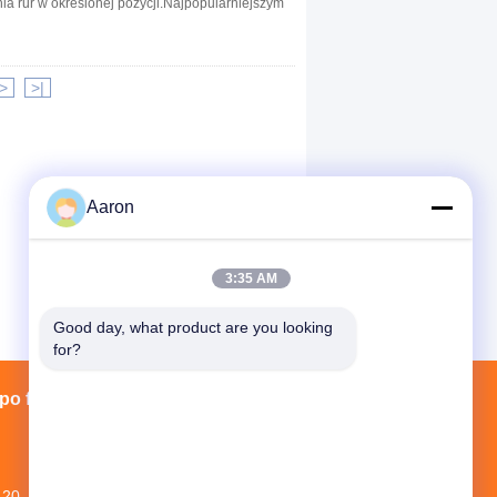
a rur w określonej pozycji.Najpopularniejszym
>
>|
Aaron
3:35 AM
Good day, what product are you looking 
for?
po fabryce
Łączność
Sitemap
20. piętro, No.1 NEW WORLD BILDING,