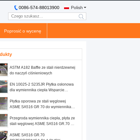
0086-574-88013900
Polish
search
Poprosić o wycenę
dukty
ASTM A182 Baffle ze stali nierdzewnej
do naczyń ciśnieniowych
EN 10025-2 S235JR Płytka osłonowa
dla wymiennika ciepła Wsparcie
strukturalne i efektywność transferu
ciepła
Płytka oporowa ze stali węglowej
ASME SA516 GR 70 do wymiennika
ciepła
Przegroda wymiennika ciepła, płyta ze
stali węglowej ASME SA516 GR.70 do
wymiennika ciepła
ASME SA516 GR.70