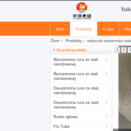
Yuh
Dom
Produkty
O nas
Wyc
Dom
Produkty
wyłącznik wymiennika ciep
Wiadomości Firmowe
Wszystkie produkty
1
2
Bezszwowa rura ze stali
nierdzewnej
Bezszwowa rura ze stali
nierdzewnej
Dwustronna rura ze stali
nierdzewnej
Dwustronna rura ze stali
nierdzewnej
Rurka igłowa
Fin Tube