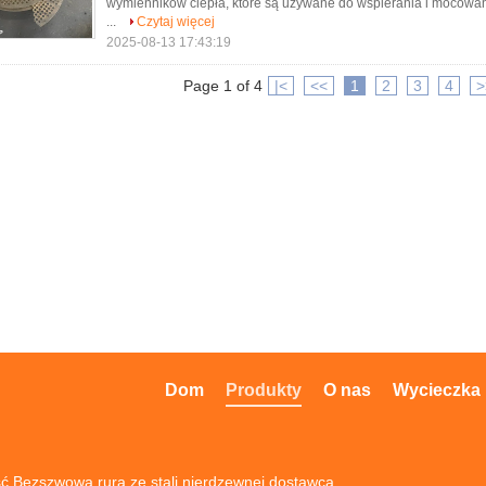
wymienników ciepła, które są używane do wspierania i mocowani
...
Czytaj więcej
2025-08-13 17:43:19
Page 1 of 4
|<
<<
1
2
3
4
>
Dom
Produkty
O nas
Wycieczka 
ć Bezszwowa rura ze stali nierdzewnej dostawca.