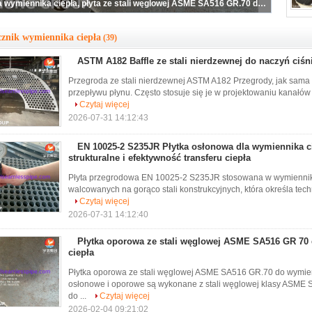
Przegroda wymiennika ciepła, płyta ze stali węglowej ASME SA516 GR.70 do wymiennika ciepła
cznik wymiennika ciepła
(39)
ASTM A182 Baffle ze stali nierdzewnej do naczyń ciś
Przegroda ze stali nierdzewnej ASTM A182 Przegrody, jak sama
przepływu płynu. Często stosuje się je w projektowaniu kanałów
Czytaj więcej
2026-07-31 14:12:43
EN 10025-2 S235JR Płytka osłonowa dla wymiennika c
strukturalne i efektywność transferu ciepła
Płyta przegrodowa EN 10025-2 S235JR stosowana w wymiennik
walcowanych na gorąco stali konstrukcyjnych, która określa tech
Czytaj więcej
2026-07-31 14:12:40
Płytka oporowa ze stali węglowej ASME SA516 GR 70
ciepła
Płytka oporowa ze stali węglowej ASME SA516 GR.70 do wymien
osłonowe i oporowe są wykonane z stali węglowej klasy ASME 
do ...
Czytaj więcej
2026-02-04 09:21:02