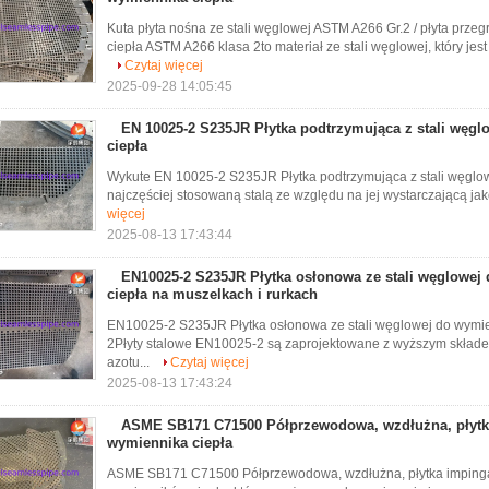
Kuta płyta nośna ze stali węglowej ASTM A266 Gr.2 / płyta prze
ciepła ASTM A266 klasa 2to materiał ze stali węglowej, który je
Czytaj więcej
2025-09-28 14:05:45
EN 10025-2 S235JR Płytka podtrzymująca z stali węgl
ciepła
Wykute EN 10025-2 S235JR Płytka podtrzymująca z stali węglowe
najczęściej stosowaną stalą ze względu na jej wystarczającą jak
więcej
2025-08-13 17:43:44
EN10025-2 S235JR Płytka osłonowa ze stali węglowe
ciepła na muszelkach i rurkach
EN10025-2 S235JR Płytka osłonowa ze stali węglowej do wymie
2Płyty stalowe EN10025-2 są zaprojektowane z wyższym składem 
azotu...
Czytaj więcej
2025-08-13 17:43:24
ASME SB171 C71500 Półprzewodowa, wzdłużna, płytk
wymiennika ciepła
ASME SB171 C71500 Półprzewodowa, wzdłużna, płytka impingacy