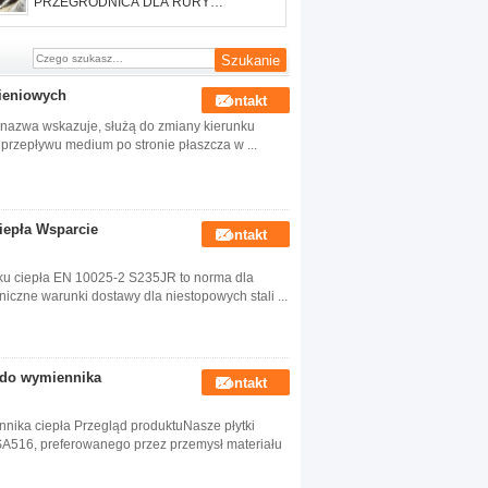
PRZEGRODNICA DLA RURY
SKRAPLACZA WYMIENNIKA CIEPŁA
nieniowych
Kontakt
 nazwa wskazuje, służą do zmiany kierunku
 przepływu medium po stronie płaszcza w ...
iepła Wsparcie
Kontakt
u ciepła EN 10025-2 S235JR to norma dla
niczne warunki dostawy dla niestopowych stali ...
 do wymiennika
Kontakt
nika ciepła Przegląd produktuNasze płytki
SA516, preferowanego przez przemysł materiału