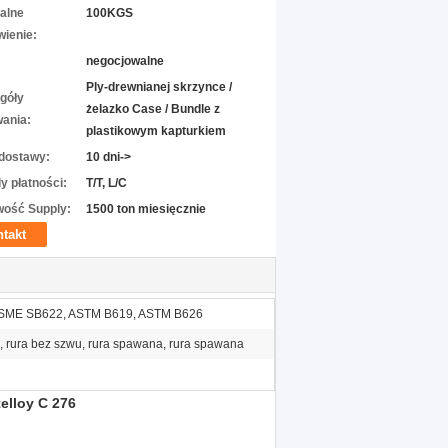
alne
100KGS
ienie:
negocjowalne
Ply-drewnianej skrzynce /
góły
żelazko Case / Bundle z
ania:
plastikowym kapturkiem
dostawy:
10 dni->
y płatności:
T/T, L/C
wość Supply:
1500 ton miesięcznie
takt
SME SB622, ASTM B619, ASTM B626
, rura bez szwu, rura spawana, rura spawana
elloy C 276