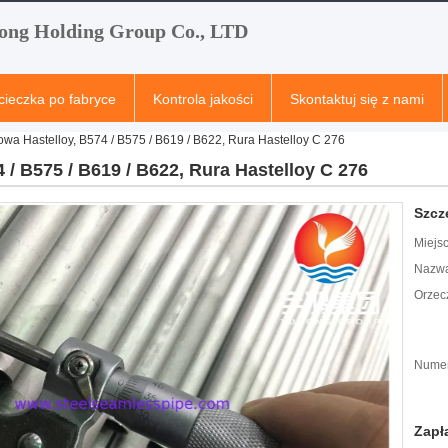
ong Holding Group Co., LTD
ieczka po fabryce
Kontrola jakości
Skontaktuj się z nami
wa Hastelloy, B574 / B575 / B619 / B622, Rura Hastelloy C 276
/ B575 / B619 / B622, Rura Hastelloy C 276
Szcz
Miejs
Nazwa
Orzec
Numer
Zapł