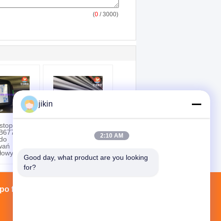
(
0
/ 3000)
jikin
stopu niklu
ASTM B514 N08800
B677
Inconel 800H
2:10 AM
do
Inconel Nickel Alloy
wań
Selded Pipe for Gas
łowych
Processing
Good day, what product are you looking 
for?
po fabryce
Łączność
Sitemap