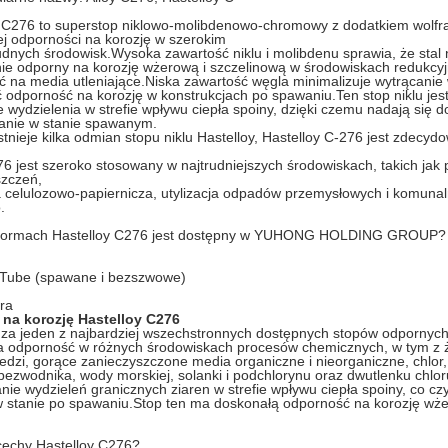
y C276 to superstop niklowo-molibdenowo-chromowy z dodatkiem wolfr
j odporności na korozję w szerokim
udnych środowisk.Wysoka zawartość niklu i molibdenu sprawia, że ​​stal
ie odporny na korozję wżerową i szczelinową w środowiskach redukcy
 na media utleniające.Niska zawartość węgla minimalizuje wytrącanie
odporność na korozję w konstrukcjach po spawaniu.Ten stop niklu jest
 wydzielenia w strefie wpływu ciepła spoiny, dzięki czemu nadają się
anie w stanie spawanym.
stnieje kilka odmian stopu niklu Hastelloy, Hastelloy C-276 jest zdecyd
76 jest szeroko stosowany w najtrudniejszych środowiskach, takich jak
szczeń,
a celulozowo-papiernicza, utylizacja odpadów przemysłowych i komun
.
 formach Hastelloy C276 jest dostępny w YUHONG HOLDING GROUP?
 Tube (spawane i bezszwowe)
ra
na korozję Hastelloy C276
a jeden z najbardziej wszechstronnych dostępnych stopów odpornych n
a odporność w różnych środowiskach procesów chemicznych, w tym z 
iedzi, gorące zanieczyszczone media organiczne i nieorganiczne, chlo
bezwodnika, wody morskiej, solanki i podchlorynu oraz dwutlenku chlo
ie wydzieleń granicznych ziaren w strefie wpływu ciepła spoiny, co cz
w stanie po spawaniu.Stop ten ma doskonałą odporność na korozję wż
cechy Hastelloy C276?