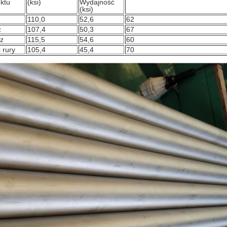
ktu
(ksi)
Wydajność
(ksi)
110,0
52,6
62
z
107,4
50,3
67
z
115,5
54,6
60
 rury
105,4
45,4
70