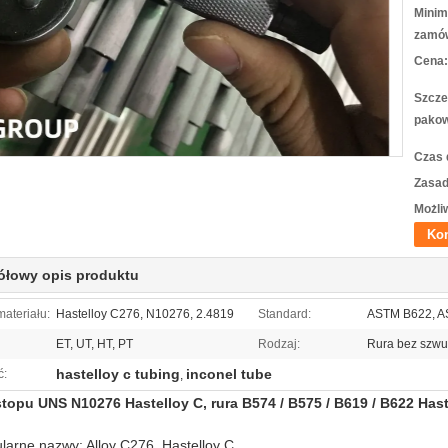
Minim
zamów
Cena:
Szcze
pakow
Czas 
Zasad
Możli
Kon
ółowy opis produktu
ateriału:
Hastelloy C276, N10276, 2.4819
Standard:
ASTM B622, A
ET, UT, HT, PT
Rodzaj:
Rura bez szwu
hastelloy c tubing
inconel tube
ć:
,
stopu UNS N10276 Hastelloy C, rura B574 / B575 / B619 / B622 Hast
larne nazwy: Alloy C276, Hastelloy C