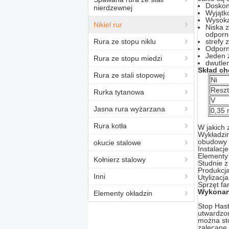
Doskon
nierdzewnej
Wyjątko
Wysoka
Nikiel rur
Niska 
odporn
Rura ze stopu niklu
strefy
Odporn
Jeden 
Rura ze stopu miedzi
dwutle
Skład c
Rura ze stali stopowej
Ni
Resz
Rurka tytanowa
V
Jasna rura wyżarzana
0,35 
Rura kotła
W jakich 
Wykładzin
obudowy 
okucie stalowe
Instalacj
Elementy 
Kołnierz stalowy
Studnie 
Produkcja
Inni
Utylizacj
Sprzęt f
Wykonani
Elementy okładzin
Stop Hast
utwardzon
można st
zalecane