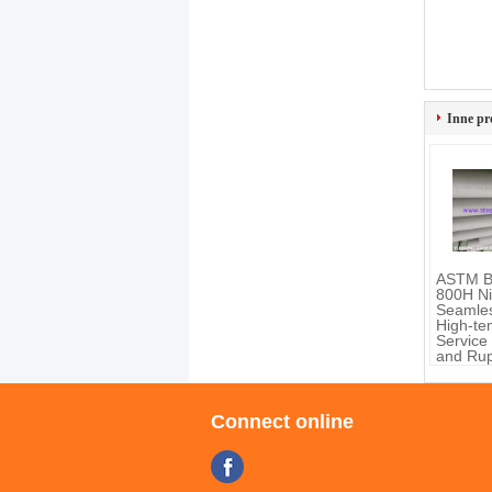
Inne pr
ASTM B
800H Ni
Seamles
High-te
Service
and Rup
Resista
Connect online