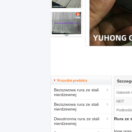
Wszystkie produkty
Szczeg
Bezszwowa rura ze stali
Gatunek m
nierdzewnej
NDT:
Bezszwowa rura ze stali
nierdzewnej
Podkreśli
Dwustronna rura ze stali
Rura ze 
nierdzewnej
Inne popu