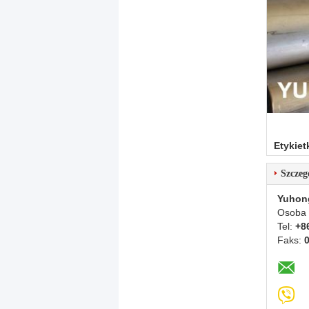
Etykiet
Szczeg
Yuhon
Osoba 
Tel:
+8
Faks: