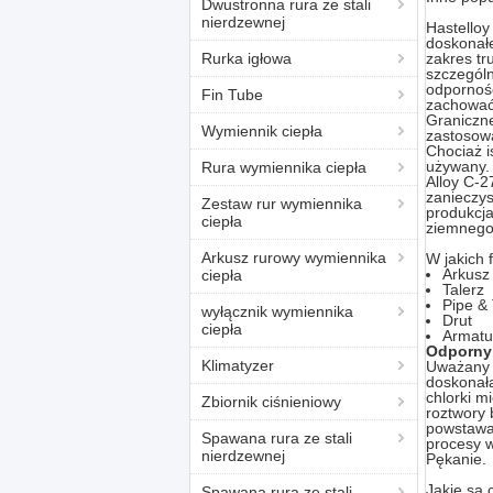
Dwustronna rura ze stali
nierdzewnej
Hastello
doskonałe
Rurka igłowa
zakres tr
szczególn
odporność
Fin Tube
zachować 
Graniczne
Wymiennik ciepła
zastosow
Chociaż i
używany.
Rura wymiennika ciepła
Alloy C-2
zanieczy
Zestaw rur wymiennika
produkcj
ciepła
ziemnego
Arkusz rurowy wymiennika
W jakich
Arkusz
ciepła
Talerz
Pipe &
wyłącznik wymiennika
Drut
ciepła
Armatu
Odporny 
Klimatyzer
Uważany z
doskonał
chlorki m
Zbiornik ciśnieniowy
roztwory 
powstawan
Spawana rura ze stali
procesy 
nierdzewnej
Pękanie.
Jakie są 
Spawana rura ze stali