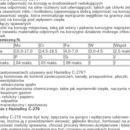
ała odporność na korozję w środowiskach redukujących
wa odporność na silne roztwory soli utleniających, takich jak chlorki że
 zawartość niklu i molibdenu zapewniająca dobrą odporność na koroz
zawartość węgla, która minimalizuje wytrącanie węglików na granicy z
ość na korozję pod wpływem ciepła
 złączy spawanych
ość na korozję miejscową, taką jak wżery i pękanie korozyjne napręże
z niewielu materiałów odpornych na korozyjne działanie mokrego chlor
nek
hemiczny,%
Mo
Cr
Fe
W
Współ
ta
15,0-17,0
14,5-16,5
4,0-7,0
3,0-4,5
2,5 mak
P
S
Si
/
/
maks.
.04 maks.
.03 maks.
.08 maks.
/
/
zastosowaniach używany jest Hastelloy C-276?
y kominowe do kontroli zanieczyszczeń, kanały, przepustnice, płuczki,
wentylatorów
e odsiarczania spalin
do przetwarzania chemicznego, takie jak wymienniki ciepła, naczynia re
z kwaśnym gazem
 celulozy i papieru
a odpadów
armaceutyczny i spożywczy
e z Hastelloy C-276
elloy C-276 może być kuty, spęczany na gorąco i wytłaczany udarowo
ej, można ją z powodzeniem wirować, głęboko tłoczyć, formować na p
osować metody spawania, chociaż procesy tlenowo-acetylenowe i łuki
, gdy wytworzony przedmiot ma być używany w warunkach korozji.