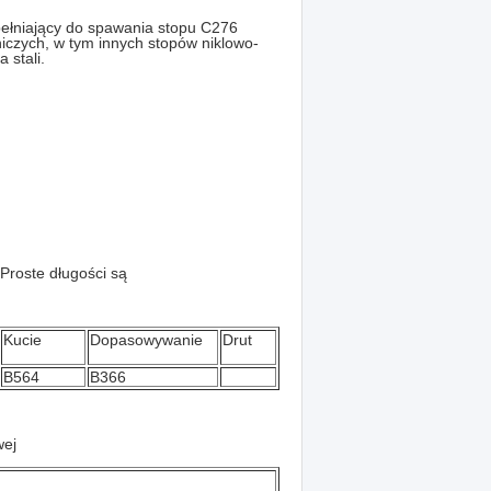
ełniający do spawania stopu C276
iczych, w tym innych stopów niklowo-
 stali.
Proste długości są
Kucie
Dopasowywanie
Drut
B564
B366
wej