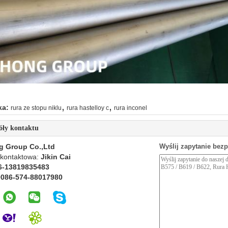
,
,
ka:
rura ze stopu niklu
rura hastelloy c
rura inconel
óły kontaktu
g Group Co.,Ltd
Wyślij zapytanie bez
kontaktowa:
Jikin Cai
6-13819835483
0086-574-88017980