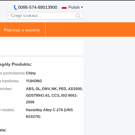
0086-574-88013900
Polish
search
Poprosić o wycenę
egóły Produktu:
ce pochodzenia:
Chiny
 handlowa:
YUHONG
znictwo:
ABS, GL, DNV, NK, PED, AD2000,
GOST9941-81, CCS, ISO 9001-
2008
 modelu:
Hastelloy Alloy C-276 (UNS
N10276)
ata: