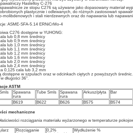
spawalniczy Hastelloy C-276
 spawalnicze ze stopu C276 są używane jako dopasowany materiał wyp
brobionych plastycznie i odlewanych, do różnych zastosowań spawaln
molibdenowych i stali nierdzewnych oraz do napawania lub napawania
acje: ASME-SFA-5.14 ERNiCrMo-4
oiwa C276 dostępne w YUHONG:
cala lub 0,8 mm średnicy
cala lub 0,9 mm średnicy
cala lub 1,0 mm średnicy
cala lub 1,1 mm średnicy
cala lub 1,2 mm średnicy
cala lub 1,6 mm średnicy
cala lub 2,0 mm średnicy
cala lub 2,4 mm średnicy
ca 0,125 cala lub 3,2 mm
 dostępne w szpulach oraz w odcinkach ciętych z powyższych średnic.
w długości 36".
kacje ASTM
 Smls
Spawana
Tube Smls
Spawana
Arkusz/płyta
Bar
rura
rura
B619
B622
B626
B575
B574
ości mechaniczne
łaściwości rozciągania materiału wyżarzonego w temperaturze pokojo
ularz
Rozciąganie
0,2%
Wydłużenie %