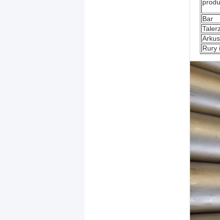
produ
Bar
Taler
Arkus
Rury i