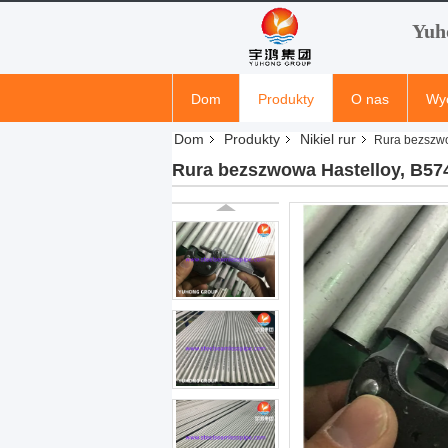
Yuh
Dom
Produkty
O nas
Wyc
Dom
Produkty
Nikiel rur
Rura bezszwo
Wiadomości Firmowe
Rura bezszwowa Hastelloy, B574 