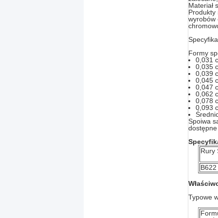
Materiał 
Produkty
wyrobów o
chromowo-
Specyfik
Formy sp
0,031 
0,035 
0,039 
0,045 
0,047 
0,062 
0,078 
0,093 
Średni
Spoiwa są
dostępne 
Specyfi
Rury
B622
Właściw
Typowe w
Form