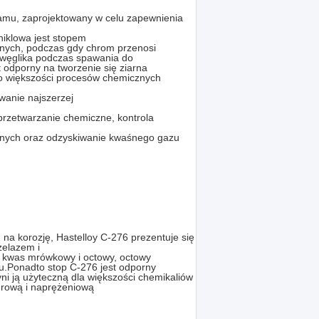
amu, zaprojektowany w celu zapewnienia
 niklowa jest stopem
jnych, podczas gdy chrom przenosi
 węglika podczas spawania do
 odporny na tworzenie się ziarna
 do większości procesów chemicznych
owanie najszerzej
 przetwarzanie chemiczne, kontrola
alnych oraz odzyskiwanie kwaśnego gazu
a korozję, Hastelloy C-276 prezentuje się
żelazem i
r, kwas mrówkowy i octowy, octowy
ru.Ponadto stop C-276 jest odporny
yni ją użyteczną dla większości chemikaliów
erową i naprężeniową