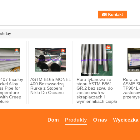
odukty
407 Incoloy
ASTM B165 MONEL
Rura tytanowa ze
Rura ze 
ckel Alloy
400 Bezszwedzą
stopu ASTM B861
ASME S
s Pipe for
Rurkę z Stopem
GR.2 bez szwu do
TP904L 
mperature
Niklu Do Oceanu
zastosowań w
zastoso
 with Creep
skraplaczach i
przemys
ture
wymiennikach ciepła
nce
Dom
Produkty
O nas
Wycieczka 