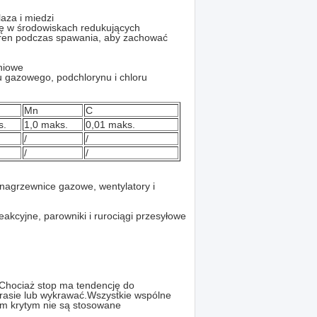
laza i miedzi
ję w środowiskach redukujących
iaren podczas spawania, aby zachować
niowe
u gazowego, podchlorynu i chloru
Mn
C
s.
1,0 maks.
0,01 maks.
/
/
/
/
 nagrzewnice gazowe, wentylatory i
akcyjne, parowniki i rurociągi przesyłowe
.Chociaż stop ma tendencję do
rasie lub wykrawać.Wszystkie wspólne
em krytym nie są stosowane