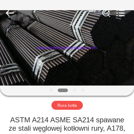
-
2026
Yuhong
Group
Co.,Ltd.
All
Rights
Reserved.
DOM
PRODUKTY
O
NAS
WYCIECZKA
PO
Rura kotła
FABRYCE
ASTM A214 ASME SA214 spawane
ze stali węglowej kotłowni rury, A178,