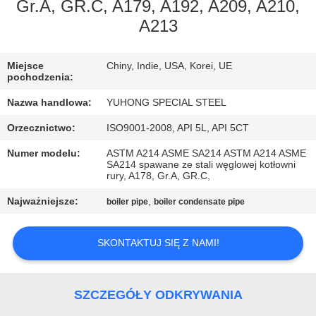
KONTROLA
Gr.A, GR.C, A179, A192, A209, A210,
A213
JAKOŚCI
Miejsce
Chiny, Indie, USA, Korei, UE
SKONTAKTUJ
pochodzenia:
SIĘ
Nazwa handlowa:
YUHONG SPECIAL STEEL
Z
Orzecznictwo:
ISO9001-2008, API 5L, API 5CT
NAMI
Numer modelu:
ASTM A214 ASME SA214 ASTM A214 ASME
SA214 spawane ze stali węglowej kotłowni
rury, A178, Gr.A, GR.C,
POPROSIĆ
Najważniejsze:
,
boiler pipe
boiler condensate pipe
O
WYCENĘ
SKONTAKTUJ SIĘ Z NAMI!
COMPANY
SZCZEGÓŁY ODKRYWANIA
NEWS