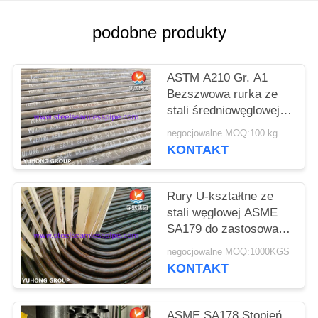
SITEMAP
podobne produkty
PRIVACY
ASTM A210 Gr. A1
POLICY
Bezszwowa rurka ze
stali średniowęglowej
do kotła (minimalna
negocjowalne MOQ:100 kg
ściana)
KONTAKT
Rury U-kształtne ze
stali węglowej ASME
SA179 do zastosowań
w wymiennikach ciepła
negocjowalne MOQ:1000KGS
kotłów
KONTAKT
ASME SA178 Stopień