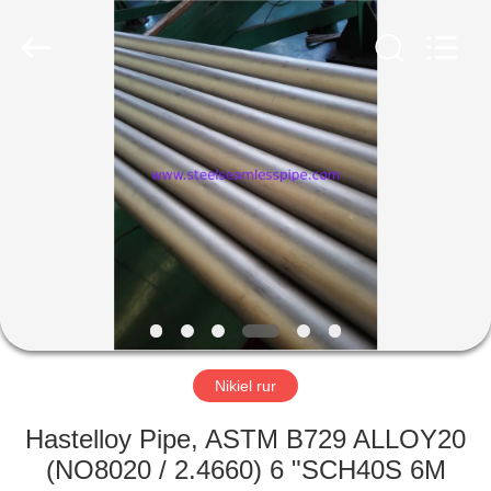
-
2026
Yuhong
Group
Co.,Ltd.
All
Rights
Reserved.
DOM
PRODUKTY
O
NAS
WYCIECZKA
PO
Nikiel rur
FABRYCE
Hastelloy Pipe, ASTM B729 ALLOY20
(NO8020 / 2.4660) 6 "SCH40S 6M