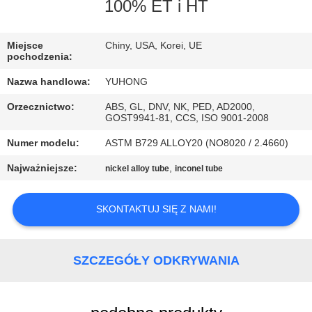
KONTROLA
100% ET i HT
JAKOŚCI
Miejsce
Chiny, USA, Korei, UE
pochodzenia:
SKONTAKTUJ
Nazwa handlowa:
YUHONG
SIĘ
Orzecznictwo:
ABS, GL, DNV, NK, PED, AD2000,
Z
GOST9941-81, CCS, ISO 9001-2008
NAMI
Numer modelu:
ASTM B729 ALLOY20 (NO8020 / 2.4660)
Najważniejsze:
,
nickel alloy tube
inconel tube
POPROSIĆ
O
SKONTAKTUJ SIĘ Z NAMI!
WYCENĘ
SZCZEGÓŁY ODKRYWANIA
COMPANY
NEWS