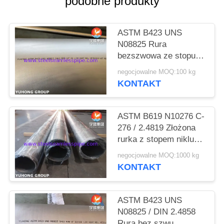
podobne produkty
SITEMAP
ASTM B423 UNS
N08825 Rura
PRIVACY
bezszwowa ze stopu
POLICY
niklu dla przemysłu
negocjowalne MOQ:100 kg
petrochemicznego
KONTAKT
ASTM B619 N10276 C-
276 / 2.4819 Złożona
rurka z stopem niklu
rurka Hastelloy dla
negocjowalne MOQ:1000 kg
wysokiej tolerancji
KONTAKT
ASTM B423 UNS
N08825 / DIN 2.4858
Rura bez szwu