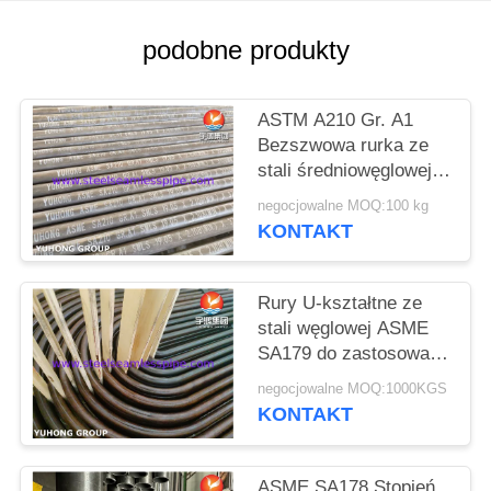
SITEMAP
podobne produkty
PRIVACY
ASTM A210 Gr. A1
POLICY
Bezszwowa rurka ze
stali średniowęglowej
do kotła (minimalna
negocjowalne MOQ:100 kg
ściana)
KONTAKT
Rury U-kształtne ze
stali węglowej ASME
SA179 do zastosowań
w wymiennikach ciepła
negocjowalne MOQ:1000KGS
kotłów
KONTAKT
ASME SA178 Stopień