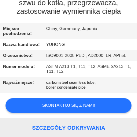
KONTROLA
szwu do kotła, przegrzewacza,
zastosowanie wymiennika ciepła
JAKOŚCI
Miejsce
Chiny, Gernmany, Japonia
SKONTAKTUJ
pochodzenia:
SIĘ
Nazwa handlowa:
YUHONG
Z
Orzecznictwo:
ISO9001-2008 PED , AD2000, LR, API 5L
NAMI
Numer modelu:
ASTM A213 T1, T11, T12, ASME SA213 T1,
T11, T12
POPROSIĆ
Najważniejsze:
,
carbon steel seamless tube
boiler condensate pipe
O
WYCENĘ
SKONTAKTUJ SIĘ Z NAMI!
COMPANY
SZCZEGÓŁY ODKRYWANIA
NEWS