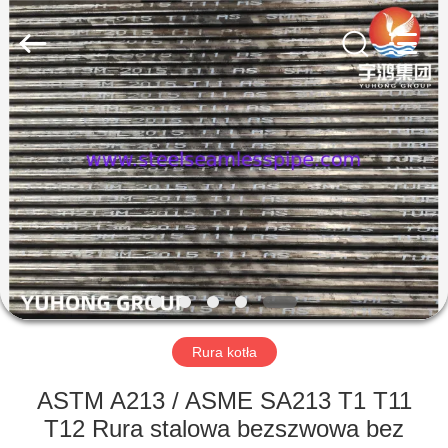
-
2026
Yuhong
Group
Co.,Ltd.
All
Rights
Reserved.
DOM
PRODUKTY
O
NAS
WYCIECZKA
PO
Rura kotła
FABRYCE
ASTM A213 / ASME SA213 T1 T11
T12 Rura stalowa bezszwowa bez