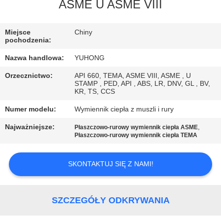
KONTROLA
ASME U ASME VIII
JAKOŚCI
Miejsce
Chiny
pochodzenia:
SKONTAKTUJ
Nazwa handlowa:
YUHONG
SIĘ
Orzecznictwo:
API 660, TEMA, ASME VIII, ASME , U
Z
STAMP , PED, API , ABS, LR, DNV, GL , BV,
KR, TS, CCS
NAMI
Numer modelu:
Wymiennik ciepła z muszli i rury
Najważniejsze:
,
POPROSIĆ
Płaszczowo-rurowy wymiennik ciepła ASME
Płaszczowo-rurowy wymiennik ciepła TEMA
O
WYCENĘ
SKONTAKTUJ SIĘ Z NAMI!
COMPANY
SZCZEGÓŁY ODKRYWANIA
NEWS