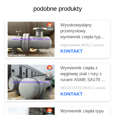
podobne produkty
SITEMAP
Wysokowydajny
PRIVACY
przemysłowy
POLICY
wymiennik ciepła typu
płaszczowo-rurowego
negocjowalne MOQ:1 zestaw
TEMA do produkcji
KONTAKT
energii
Wymiennik ciepła z
węglowej stali i rury z
rurami ASME SA179 i
SA266 Gr.2 do
NEGOCIATED MOQ:1 zestaw
chłodzenia wody, ropy
KONTAKT
naftowej, pary i gazu
Wymiennik ciepła typu