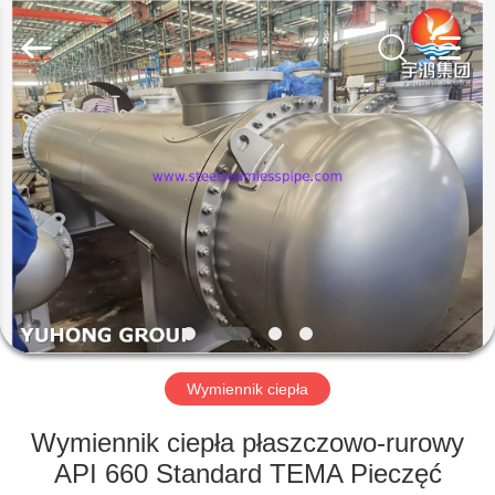
-
2026
Yuhong
Group
Co.,Ltd.
All
Rights
Reserved.
DOM
PRODUKTY
O
NAS
WYCIECZKA
PO
Wymiennik ciepła
FABRYCE
Wymiennik ciepła płaszczowo-rurowy
API 660 Standard TEMA Pieczęć