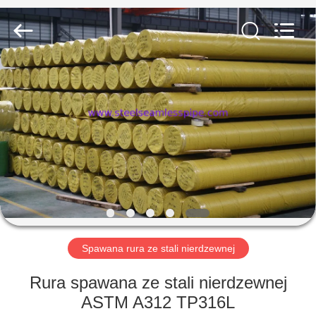
-
2026
Yuhong
Group
Co.,Ltd.
All
Rights
Reserved.
DOM
PRODUKTY
O
NAS
WYCIECZKA
PO
Spawana rura ze stali nierdzewnej
FABRYCE
Rura spawana ze stali nierdzewnej
ASTM A312 TP316L