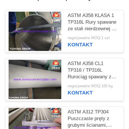
SITEMAP
ASTM A358 KLASA 1
TP316L Rury spawane
PRIVACY
ze stali nierdzewnej do
rafinerii
POLICY
negocjowalne MOQ:1 szt
KONTAKT
ASTM A358 CL1
TP316 / TP316L
Rurociąg spawany ze
stali nierdzewnej dla
negocjowalne MOQ:100 kg
przemysłu
KONTAKT
petrochemicznego
100% RT
ASTM A312 TP304
Puszczaste pręty z
grubymi ścianami,