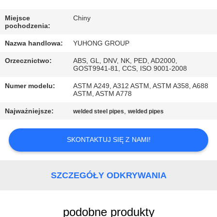
KONTROLA
JAKOŚCI
Miejsce
Chiny
pochodzenia:
Nazwa handlowa:
YUHONG GROUP
SKONTAKTUJ
Orzecznictwo:
ABS, GL, DNV, NK, PED, AD2000,
SIĘ
GOST9941-81, CCS, ISO 9001-2008
Z
Numer modelu:
ASTM A249, A312 ASTM, ASTM A358, A688
ASTM, ASTM A778
NAMI
Najważniejsze:
,
welded steel pipes
welded pipes
POPROSIĆ
SKONTAKTUJ SIĘ Z NAMI!
O
WYCENĘ
SZCZEGÓŁY ODKRYWANIA
COMPANY
NEWS
podobne produkty