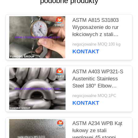
podobne produkty
SITEMAP
ASTM A815 S31803
Wyposażenie do rur
PRIVACY
łokciowych z stali
POLICY
podwójnej spawanej na
negocjowalne MOQ:100 kg
tyłach 90° B16.9
KONTAKT
ASTM A403 WP321-S
Austenitic Stainless
Steel 180° Elbow
Round Bend For
negocjowalne MOQ:1PC
Changing Direction of
KONTAKT
Pipeline
ASTM A234 WPB Kąt
łukowy ze stali
węglowej 45 stopni,