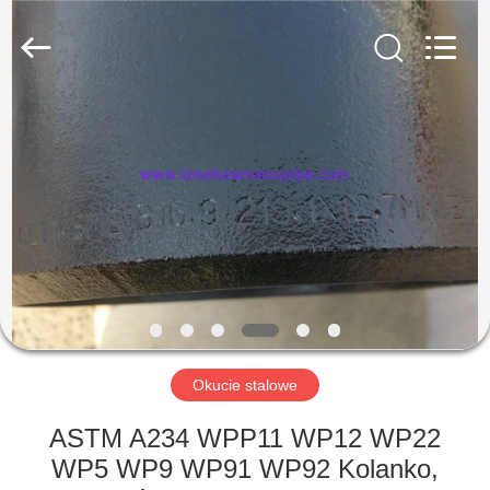
-
2025
Yuhong
Group
Co.,Ltd.
All
Rights
Reserved.
DOM
PRODUKTY
O
NAS
WYCIECZKA
PO
Okucie stalowe
FABRYCE
ASTM A234 WPP11 WP12 WP22
WP5 WP9 WP91 WP92 Kolanko,