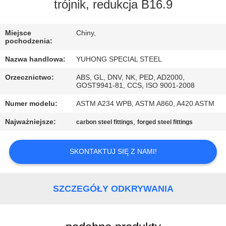
KONTROLA
trójnik, redukcja B16.9
JAKOŚCI
Miejsce
Chiny,
pochodzenia:
SKONTAKTUJ
Nazwa handlowa:
YUHONG SPECIAL STEEL
SIĘ
Orzecznictwo:
ABS, GL, DNV, NK, PED, AD2000,
Z
GOST9941-81, CCS, ISO 9001-2008
NAMI
Numer modelu:
ASTM A234 WPB, ASTM A860, A420 ASTM
Najważniejsze:
,
carbon steel fittings
forged steel fittings
POPROSIĆ
O
SKONTAKTUJ SIĘ Z NAMI!
WYCENĘ
SZCZEGÓŁY ODKRYWANIA
COMPANY
NEWS